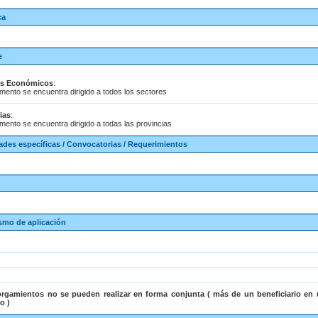
ca
e
es Económicos
:
umento se encuentra dirigido a todos los sectores
ias
:
umento se encuentra dirigido a todas las provincias
ades específicas / Convocatorias / Requerimientos
smo de aplicación
orgamientos no se pueden realizar en forma conjunta ( más de un beneficiario e
o )