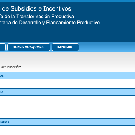
NUEVA BUSQUEDA
IMPRIMIR
actualización:
vos
io
iarios