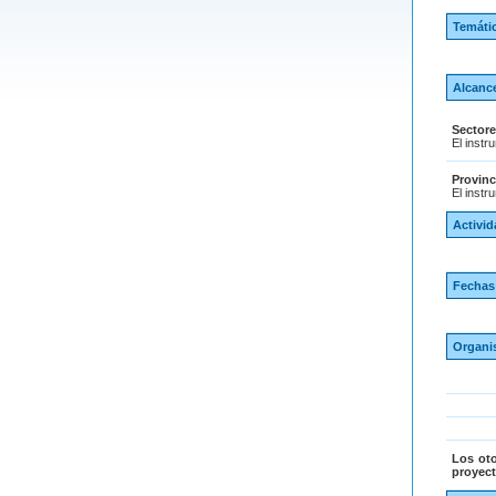
Temáti
Alcanc
Sector
El instr
Provinc
El instr
Activid
Fechas
Organi
Los ot
proyect